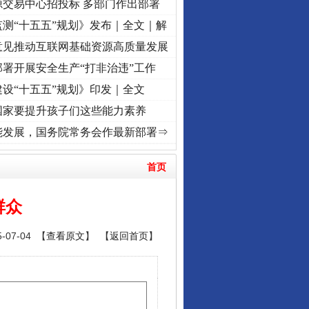
源交易中心招投标 多部门作出部署
测“十五五”规划》发布｜全文｜解
意见推动互联网基础资源高质量发展
署开展安全生产“打非治违”工作
设“十五五”规划》印发｜全文
国家要提升孩子们这些能力素养
视频]
牢记初心使命 奋进复兴征程丨“转折之城”激荡..
·[视频]
牢记初心使命 奋进复兴征程
能发展，国务院常务会作最新部署⇒
首页
群众
07-04 【
查看原文
】 【
返回首页
】