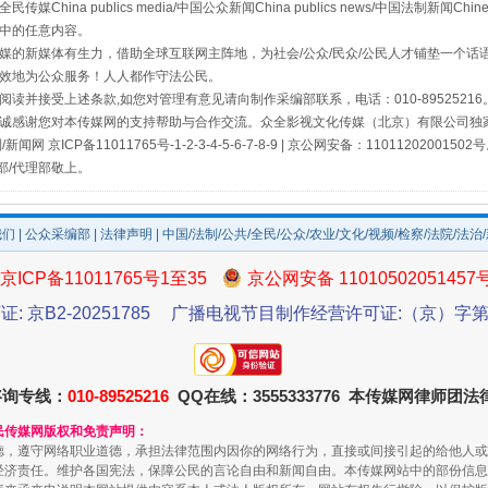
a publics media/中国公众新闻China publics news/中国法制新闻Chinese
中的任意内容。
的新媒体有生力，借助全球互联网主阵地，为社会/公众/民众/公民人才铺垫一个话语
效地为公众服务！人人都作守法公民。
读并接受上述条款,如您对管理有意见请向制作采编部联系，电话：010-895252
诚感谢您对本传媒网的支持帮助与合作交流。众全影视文化传媒（北京）有限公司独家
网 京ICP备11011765号-1-2-3-4-5-6-7-8-9 | 京公网安备：11011202001502
部/代理部敬上。
我们
|
公众采编部
|
法律声明
| 中国/法制/公共/全民/公众/农业/文化/视频/检察/法院/法治
京ICP备11011765号1至35
京公网安备 11010502051457
证: 京B2-20251785
广播电视节目制作经营许可证:（京）字第3
咨询专线：
010-89525216
QQ在线：3555333776 本传媒网律师团
民传媒网版权和免责声明：
德，遵守网络职业道德，承担法律范围内因你的网络行为，直接或间接引起的给他人或
经济责任。维护各国宪法，保障公民的言论自由和新闻自由。本传媒网站中的部份信息