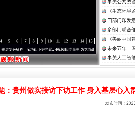
事关公共资
《生态环境监
读
四部门印发
多部门联合部
《美丽中国建
4
5
6
7
8
9
10
11
12
13
14
15
未来五年，
复兴征程丨宝塔山下好光景..
·[视频]
因党而生 为党而战——百年“纪”事⑧加强纪律..
·[
事关人工智
题：贵州做实接访下访工作 身入基层心入
发布时间：2025-