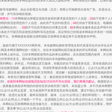
请来函来电说明本网站提供内容系本人或法人版权所有，网站有权先行撤除，以保护版
传媒等传媒网站，由众全影视文化传媒（北京）有限公司独家协办发布广告。欢迎合法
来源，并可添加相应链接。
律责任：⑴
本网根据法律规定或相关政府的要求提供您的个人信息；
⑵
由于您将个人
列明的情况使用您的个人信息，由此所产生的纠纷责任；
⑷
任何由于黑客攻击、电脑病
者的网站在内）；
⑸
因不可抗拒导致的任何事态后果；
⑹
本网在各服务条款及声明中列
有条款方可留言和反映投诉报料等讯息投稿，其证明你已经阅读本网条款并承担一切因
语权平台。本网根据各国新法律和国际互联网有关规定将不定期更新本声明。
作品，版权均属于XXXXXXX网所有。本传媒网站拥有管理笔名和代表某些合作伙伴在
本网及本网所属网站的一切权力。你在本传媒网站留言板发表的评论和投稿，本网站有
本网上述作品。已经本网授权使用作品的单位或网站，应在授权范围内使用，并注明“来
您对管理有意见，请向留言板管理员或向本传媒网站反映。
本传媒系列网站）的作品，均转载自其它媒体，转载目的在于传递更多信息，宣传各国的
设创新型国家、建设和谐社会、和谐世界都具有重大的现实意义；公众/大众/民众勇
显示，因涉及相关法律法规或不文明用语，请谅解！如因被反映投诉报料和投稿的部
属实，有权先行撤除或暂时屏蔽。注：被反映投诉举报或报料的个人或单位，本网根
权利，
在收到本网短信或电话告知后15日内不作出回应，我们将视为默认。
根据投诉
论，或将被反映投诉举报的内容转至所涉相关部门领导。未加盖公章，并不代表本网赞
和公众/大众/民众监督，实为各国和平发展营造良好舆论氛围。通过中国公共传媒/中国
会矛盾，促进社会发展，最终实现政府、媒体、公众/大众/民众三者的和谐统一。本传
众/大众/民众人才铺垫一个平台，促进国际之间公众/大众/民众对社会公共意识、法
。本网站以互联网网络信息传媒为主，全面贴近公众/大众/民众的日常生活事实，维护公
真话、重实事”的公众/大众/民众信息现实。