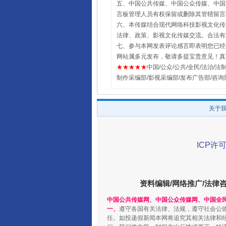
五、中国公共传媒、中国公众传媒、中国全民传媒Chin
言板管理人员有权保留或删除其管辖留言
六、本传媒结合现代网络科技影视文化传媒
法律、政策、影视文化传媒交流。合法有
七、参与本网发表评论感言即表明您已经阅
网站属多元发布，敬请多提宝贵意见！真
★★★★★
中国/公众/公共/全民/法治/法制/新闻
制作采编部/影视采编部/发布广告部/咨询
关于
ICP许可
资料编辑/网络推广/法律
中国公共传媒网、中国公众传媒网、中国全
一、
遵守各国有关法律、法规，遵守社会公
任。如投递假新闻本网将追究其相关法律和