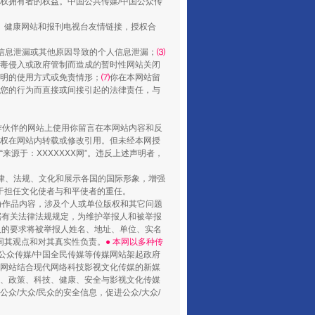
权拥有者的权益。中国公共传媒/中国公众传
、健康网站和报刊电视台友情链接，授权合
信息泄漏或其他原因导致的个人信息泄漏；
⑶
毒侵入或政府管制而造成的暂时性网站关闭
明的使用方式或免责情形；
⑺
你在本网站留
您的行为而直接或间接引起的法律责任，与
合作伙伴的网站上使用你留言在本网站内容和反
权在网站内转载或修改引用。但未经本网授
源于：XXXXXXX网”。违反上述声明者，
法律、法规、文化和展示各国的国际形象，增强
于担任文化使者与和平使者的重任。
份作品内容，涉及个人或单位版权和其它问题
据有关法律法规规定，为维护举报人和被举报
人的要求将被举报人姓名、地址、单位、实名
同其观点和对其真实性负责。
● 本网以多种传
公众传媒/中国全民传媒等传媒网站架起政府
媒网站结合现代网络科技影视文化传媒的新媒
律、政策、科技、健康、安全与影视文化传媒
众/大众/民众的安全信息，促进公众/大众/