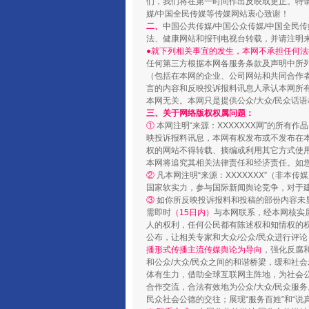
们，我们将在第一时间作出反映或更正。特
媒/中国全民传媒等传媒网站衷心致谢！
二、
中国公共传媒/中国公众传媒/中国全民
法、健康网站和报刊电视台转载，并请注明
●就下列相关事宜的发生，本网不承担任何法
任何第三方根据本网各服务条款及声明中所
（包括在本网的企业、公司网站和共同合作
言的内容和反映投诉报料讯息人承认本网所
本网无关。本网只是提供公众/大众/民众话
三、关于网络版权权属问题：
①
本网注明“来源：XXXXXXX网”的所有
映投诉报料讯息，本网有权发布或不发布在
权的网站不得转载、摘编或利用其它方式使用
本网将追究其相关法律责任和经济责任。如
②
凡本网注明“来源：XXXXXXX”（非
国家软实力，参与国际新闻舆论竞争，对于建
③
如你所反映投诉报料和投稿的部份内容未
需即时
（15日内）
与本网联系，经本网核实
人的权利，任何公民都有陈述权和知情权的
公布，让相关专家和大众/公众/民众进行评
播形式传播主流传媒舆论为导向
，强化反腐
和公众/大众/民众之间的和谐桥梁，缓和社
体有生力，借助全球互联网主阵地，为社会公
合作交流，合法有效地为公众/大众/民众服务
民众社会公德的交往；展现“服务百姓”和“说