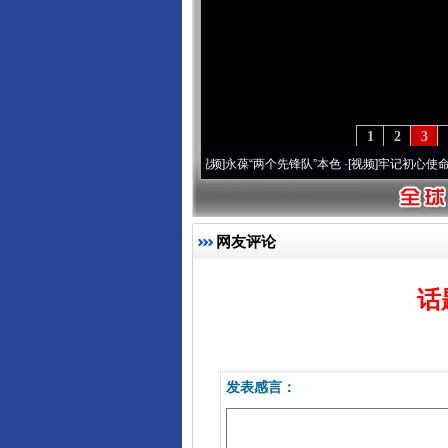
1
2
3
营20周年 深刻改变雪域高原..
·[视频]
永葆“两个先锋队”本色
·[视频]
牢记初心使命 奋进
网友评论
话
发表感言：