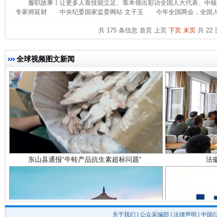
履职故事丨让更多人靠技能立足、靠本领出彩访全国人大代表、中
专家师延财 中央纪委国家监委网站 文子玉 今年全国两会，全国人大
共 175 条信息
首页
上页
下页
末页
共 22 
全球视频图文新闻
东山县通报“牛蛙产品抗生素超标问题”
法
关于我们
|
公众采编部
|
法律声明
| 中国