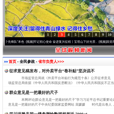
1
2
3
4
5
6
7
8
9
10
锋队”本色
·[视频]
牢记初心使命 奋进复兴征程丨宝塔山下好光景..
·[视频]
因党而生 为党
首页
- 全民参政 -
省市负责人>>>
征求意见稿发布，对外卖平台“卷补贴”坚决说不
市场监管总局就《外卖平台补贴行为规范十条》公开征求意见
场监管总局依据《中华人民共和国反垄断法》《中华人民共和国反不正当竞
群众意见是一把最好的尺子
本网评论|群众意见是一把最好的尺子"学习习近平总书记重要论述
意见是一把最好的尺子中央纪委国家监委网站 屈媛媛 时代是出卷人，