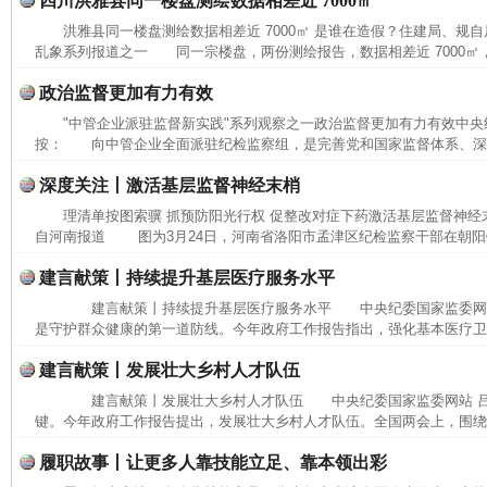
四川洪雅县同一楼盘测绘数据相差近 7000㎡
洪雅县同一楼盘测绘数据相差近 7000㎡ 是谁在造假？住建局、规
乱象系列报道之一 同一宗楼盘，两份测绘报告，数据相差近 7000㎡，
政治监督更加有力有效
"中管企业派驻监督新实践"系列观察之一政治监督更加有力有效中
按： 向中管企业全面派驻纪检监察组，是完善党和国家监督体系、深化
深度关注丨激活基层监督神经末梢
理清单按图索骥 抓预防阳光行权 促整改对症下药激活基层监督神经
自河南报道 图为3月24日，河南省洛阳市孟津区纪检监察干部在朝阳镇
建言献策丨持续提升基层医疗服务水平
建言献策丨持续提升基层医疗服务水平 中央纪委国家监委网
是守护群众健康的第一道防线。今年政府工作报告指出，强化基本医疗卫生
建言献策丨发展壮大乡村人才队伍
建言献策丨发展壮大乡村人才队伍 中央纪委国家监委网站 
键。今年政府工作报告提出，发展壮大乡村人才队伍。全国两会上，围绕相
完善运行机制助力责任有效落实
一纸欠条
履职故事丨让更多人靠技能立足、靠本领出彩