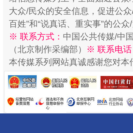
大众/民众的安全信息，促进公众
百姓”和“说真话、重实事”的公众
※ 联系方式：
中国公共传媒/中
千年窑火 生生不息
一
（北京制作采编部）
※ 联系电话
本传媒系列网站真诚感谢您对本
揭开“小金库”的免责幌子