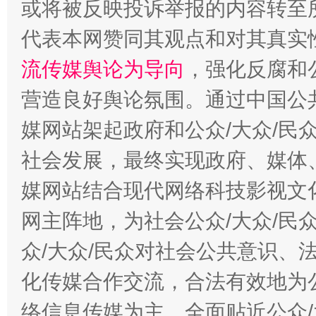
或将被反映投诉举报的内容转至
完善运行机制助力责任有效落实
一纸欠条
代表本网赞同其观点和对其真实
流传媒舆论为导向
，强化反腐和
营造良好舆论氛围。通过中国公共
媒网站架起政府和公众/大众/民
社会发展，最终实现政府、媒体、
媒网站结合现代网络科技影视文
东山县通报“牛蛙产品抗生素超标问题”
法
网主阵地，为社会公众/大众/民
众/大众/民众对社会公共意识、
化传媒合作交流，合法有效地为公
络信息传媒为主，全面贴近公众/