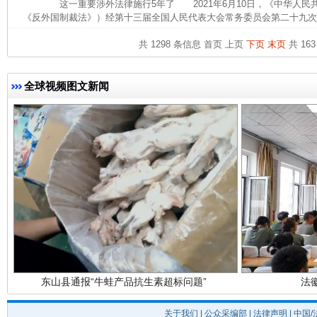
这一重要涉外法律施行5年了 2021年6月10日，《中华人民
《反外国制裁法》）经第十三届全国人民代表大会常务委员会第二十九次会
共 1298 条信息
首页
上页
下页
末页
共 163
完善运行机制助力责任有效落实
一纸欠条
全球视频图文新闻
东山县通报“牛蛙产品抗生素超标问题”
法
关于我们
|
公众采编部
|
法律声明
| 中国