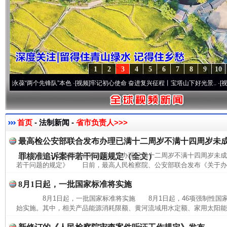
1
2
3
4
5
6
7
8
9
10
葆“两个先锋队”本色
·[视频]
牢记初心使命 奋进复兴征程丨宝塔山下好光景..
·[视频]
因党
首页
- 法制新闻 -
省市负责人>>>
最高检公安部联合发布办理已满十二周岁不满十四周岁未
最高检、公安部联合发布《关于办理已满十二周岁不满十四周岁未
罪核准追诉案件若干问题规定（全文）
若干问题的规定》 日前，最高人民检察院、公安部联合发布《关于办理
8月1日起，一批国家标准将实施
8月1日起，一批国家标准将实施 8月1日起，46项强制性国家
始实施。其中，相关产品能源消耗限额、黄河流域用水定额、家用太阳能热