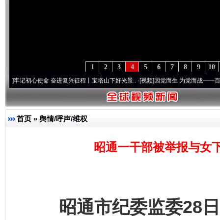
1
2
3
4
5
6
7
8
9
10
心使命 奋进复兴征程丨宝塔山下好光景..
·[视频]
因党而生 为党而战——百年“纪”事⑧加
首页
»
舆情/呼声/维权
昭通一干部被举报与女
昭通市纪委监委28日