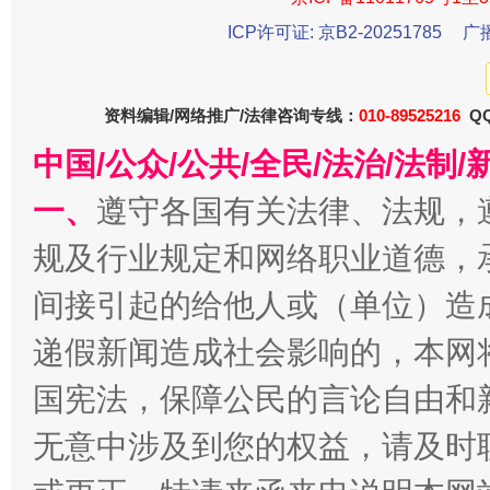
ICP许可证: 京B2-20251785
广
千年窑火 生生不息
一
资料编辑/网络推广/法律咨询专线：
010-89525216
QQ
中国/公众/公共/全民/法治/法
一、
遵守各国有关法律、法规，
规及行业规定和网络职业道德，
间接引起的给他人或（单位）造
递假新闻造成社会影响的，本网
揭开“小金库”的免责幌子
国宪法，保障公民的言论自由和
无意中涉及到您的权益，请及时