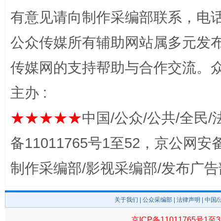
有意见请向制作采编部联系，电话：0
公众传媒所有辅助网站属多元发
传媒网的支持帮助与合作交流。
主办 :
★★★★★
中国/公众/公共/全民/
东山县通报“牛蛙产品抗生素超标问题”
法
备11011765号1至52，京公网安备：
制作采编部/影视采编部/发布广告
关于我们
|
公众采编部
|
法律声明
| 中国
京ICP备11011765号1至3