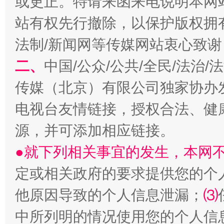
或更正。特请来函来电说明本网
站有权先行撤除，以保护版权拥有者
法制/新闻网等传媒网站衷心致谢
二、
中国/公众/公共/全民/法治
受贿1.44亿！段成刚被判无期
从幼儿
传媒（北京）有限公司独家协办
电视台友情链接，授权合法、健
源，并可添加相应链接。
●就下列相关事宜的发生，本网
定或相关政府的要求提供您的个
他原因导致的个人信息泄漏；
⑶
全民健身五年计划来了！等你上场
中所列明的情况使用您的个人信