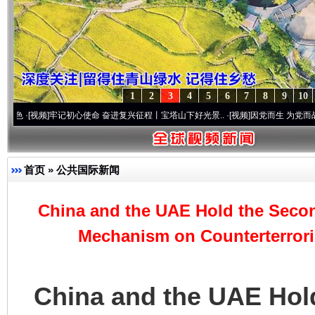
1
2
3
4
5
6
7
8
9
10
]
牢记初心使命 奋进复兴征程丨宝塔山下好光景..
·[视频]
因党而生 为党而战——百年“纪
首页
»
公共国际新闻
China and the UAE Hold the Secon
Mechanism on Counterterrori
China and the UAE Hold