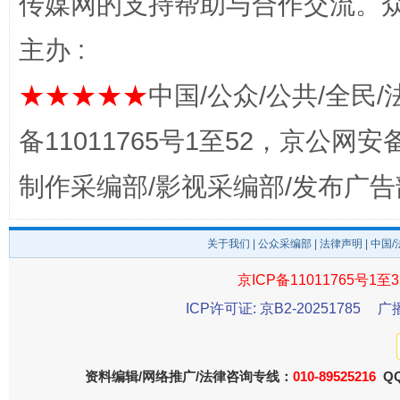
传媒网的支持帮助与合作交流。
主办 :
★★★★★
中国/公众/公共/全民/
备11011765号1至52，京公网安备：
东山县通报“牛蛙产品抗生素超标问题”
法
制作采编部/影视采编部/发布广告
关于我们
|
公众采编部
|
法律声明
| 中国
京ICP备11011765号1至3
ICP许可证: 京B2-20251785
广
资料编辑/网络推广/法律咨询专线：
010-89525216
QQ