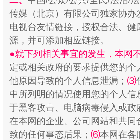
二、
中国/公众/公共/全民/法治
传媒（北京）有限公司独家协办
电视台友情链接，授权合法、健
受贿1.44亿！段成刚被判无期
从幼儿
源，并可添加相应链接。
●就下列相关事宜的发生，本网
定或相关政府的要求提供您的个
他原因导致的个人信息泄漏；
⑶
中所列明的情况使用您的个人信
于黑客攻击、电脑病毒侵入或政
全民健身五年计划来了！等你上场
在本网的企业、公司网站和共同
致的任何事态后果；
⑹
本网在各