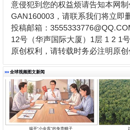
意侵犯到您的权益烦请告知本网制作采编
GAN160003，请联系我们将立即删
千年窑火 生生不息
一
投稿邮箱：3555333776@QQ
12号（华声国际大厦）1层 1 2
原创权利，请转载时务必注明原创作
全球视频图文新闻
揭开“小金库”的免责幌子