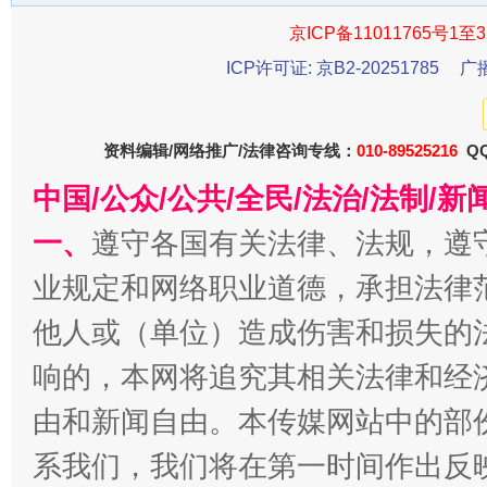
京ICP备11011765号1至3
ICP许可证: 京B2-20251785
广
东山县通报“牛蛙产品抗生素超标问题”
法
资料编辑/网络推广/法律咨询专线：
010-89525216
QQ
中国/公众/公共/全民/法治/法制/
一、
遵守各国有关法律、法规，遵
业规定和网络职业道德，承担法律
他人或（单位）造成伤害和损失的
响的，本网将追究其相关法律和经
千年窑火 生生不息
一
由和新闻自由。本传媒网站中的部
系我们，我们将在第一时间作出反