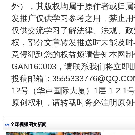
外），其版权均属于原作者或归属
发推广仅供学习参考之用，禁止用
仅供交流学习了解法律、法规、政
东山县通报“牛蛙产品抗生素超标问题”
法
权，部分文章转发推送时未能及时
意侵犯到您的权益烦请告知本网制作采编
GAN160003，请联系我们将立即删
投稿邮箱：3555333776@QQ
12号（华声国际大厦）1层 1 2
原创权利，请转载时务必注明原创作
千年窑火 生生不息
一
全球视频图文新闻