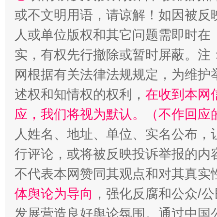
或不文明用语，请谅解！如因被反
人或单位版权和其它问题需即时在
实，有权先行撤除或暂时屏蔽。注
网根据有关法律法规规定，为维护
扯下公款旅游的“隐身衣”
如何以同
述权和知情权的权利，
在收到本网
应，我们将视为默认。（不作回应
人姓名、地址、单位、实名公布，让
行评论，或将被反映投诉举报的内
不代表本网赞同其观点和对其真实
体舆论为导向
，强化反腐和公众/公
“蜀中异人”王建安的艺术幻境
发展营造良好舆论氛围。通过中国公