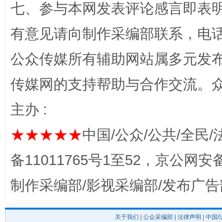
七、参与本网发表评论感言即表明
“蜀中异人”王建安的艺术幻境
有意见请向制作采编部联系，电话：0
公众传媒所有辅助网站属多元发
传媒网的支持帮助与合作交流。
主办 :
★★★★★
中国/公众/公共/全民/
完善运行机制助力责任有效落实
一纸欠条
备11011765号1至52，京公网安备：
制作采编部/影视采编部/发布广告
关于我们
|
公众采编部
|
法律声明
| 中国