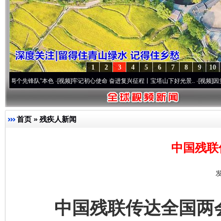
1
2
3
4
5
6
7
8
9
10
先锋队”本色
·[视频]
牢记初心使命 奋进复兴征程丨宝塔山下好光景..
·[视频]
因党而生 为
首页
»
残疾人新闻
中国残联
发
中国残联传达全国两