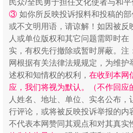
民众/全民勇于担任文化使者与和
③
如你所反映投诉报料和投稿的部
或不文明用语，请谅解！如因被反
人或单位版权和其它问题需即时在
扯下公款旅游的“隐身衣”
如何以同
实，有权先行撤除或暂时屏蔽。注
网根据有关法律法规规定，为维护
述权和知情权的权利，
在收到本网
应，我们将视为默认。（不作回应
人姓名、地址、单位、实名公布，让
行评论，或将被反映投诉举报的内
“蜀中异人”王建安的艺术幻境
不代表本网赞同其观点和对其真实