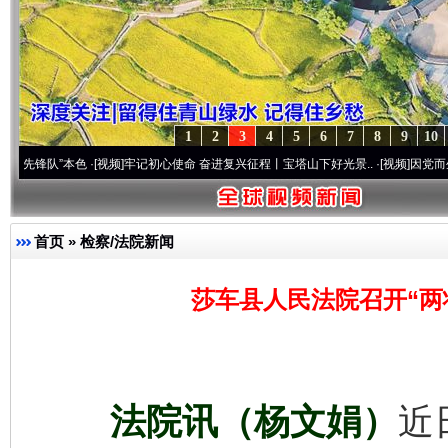
1
2
3
4
5
6
7
8
9
10
本色
·[视频]
牢记初心使命 奋进复兴征程丨宝塔山下好光景..
·[视频]
因党而生 为党而战—
首页
»
检察/法院新闻
莎车县人民法院召开“两
法院讯（杨文娟）
近