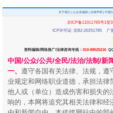
关于我们
|
公众采编部
|
法律声明
| 中国
东山县通报“牛蛙产品抗生素超标问题”
法
京ICP备11011765号1至3
ICP许可证: 京B2-20251785
广
资料编辑/网络推广/法律咨询专线：
010-89525216
QQ
中国/公众/公共/全民/法治/法制/
一、
遵守各国有关法律、法规，遵
业规定和网络职业道德，承担法律
千年窑火 生生不息
一
他人或（单位）造成伤害和损失的
响的，本网将追究其相关法律和经
由和新闻自由。本传媒网站中的部