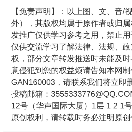
【免责声明】：以上图、文、音/
外），其版权均属于原作者或归属
东山县通报“牛蛙产品抗生素超标问题”
法
发推广仅供学习参考之用，禁止用
仅供交流学习了解法律、法规、政
权，部分文章转发推送时未能及时
意侵犯到您的权益烦请告知本网制作采编
GAN160003，请联系我们将立即删
投稿邮箱：3555333776@QQ
12号（华声国际大厦）1层 1 2
千年窑火 生生不息
一
原创权利，请转载时务必注明原创作