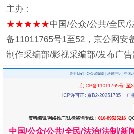
主办 :
★★★★★
中国/公众/公共/全民/
备11011765号1至52，京公网安备：
东山县通报“牛蛙产品抗生素超标问题”
法
制作采编部/影视采编部/发布广告
关于我们
|
公众采编部
|
法律声明
| 中国
京ICP备11011765号1至3
ICP许可证: 京B2-20251785
广
资料编辑/网络推广/法律咨询专线：
010-89525216
QQ
千年窑火 生生不息
一
中国/公众/公共/全民/法治/法制/