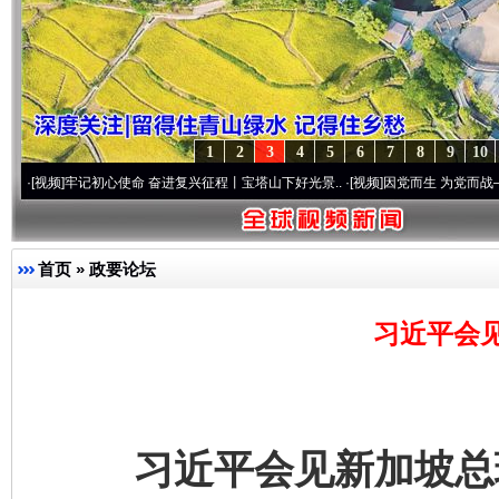
1
2
3
4
5
6
7
8
9
10
牢记初心使命 奋进复兴征程丨宝塔山下好光景..
·[视频]
因党而生 为党而战——百年“纪”
首页
»
政要论坛
习近平会
习近平会见新加坡总