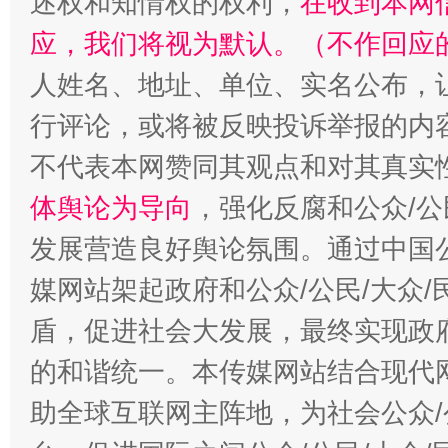
述权和知情权的权利，
在收到本网
“蜀中异人”王建安的艺术幻境
应，我们将视为默认。（不作回应
人姓名、地址、单位、实名公布，让
行评论，或将被反映投诉举报的内
不代表本网赞同其观点和对其真实
体舆论为导向
，强化反腐和公众/公
发展营造良好舆论氛围。通过中国公
媒网站架起政府和公众/公民/大众
盾，促进社会大发展，最终实现政府
的和谐统一。本传媒网站结合现代
助全球互联网主阵地，为社会公众/