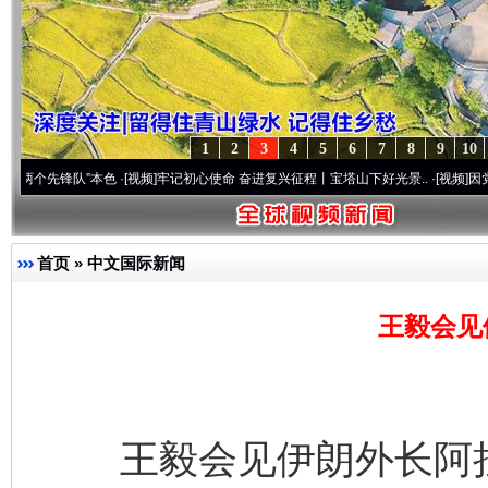
1
2
3
4
5
6
7
8
9
10
锋队”本色
·[视频]
牢记初心使命 奋进复兴征程丨宝塔山下好光景..
·[视频]
因党而生 为党
首页
»
中文国际新闻
王毅会见
王毅会见伊朗外长阿