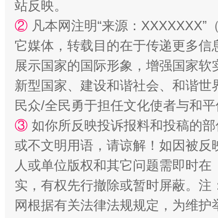
站反映。
②
凡本网注明“来源：XXXXXX
它媒体，转载目的在于传递更多信
展示国家的国际形象，增强国家软
国家大学科技园优化重塑工作
新型国家、建设和谐社会、和谐世界
民众/全民勇于担任文化使者与和
③
如你所反映投诉报料和投稿的部
或不文明用语，请谅解！如因被反
人或单位版权和其它问题需即时在
实，有权先行撤除或暂时屏蔽。注
扯下公款旅游的“隐身衣”
如何以同
网根据有关法律法规规定，为维护