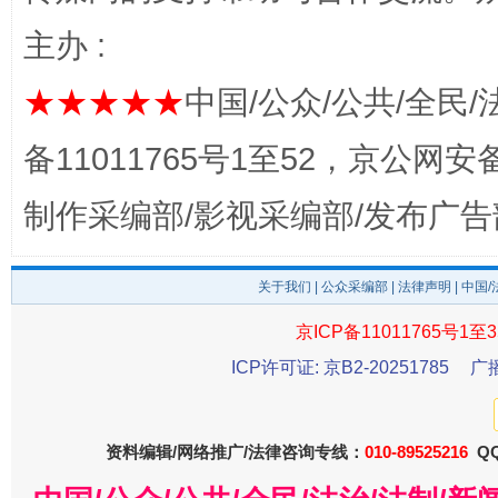
主办 :
完善运行机制助力责任有效落实
一纸欠条
★★★★★
中国/公众/公共/全民/
备11011765号1至52，京公网安备：
制作采编部/影视采编部/发布广告
关于我们
|
公众采编部
|
法律声明
| 中国
京ICP备11011765号1至3
ICP许可证: 京B2-20251785
广
东山县通报“牛蛙产品抗生素超标问题”
法
资料编辑/网络推广/法律咨询专线：
010-89525216
QQ