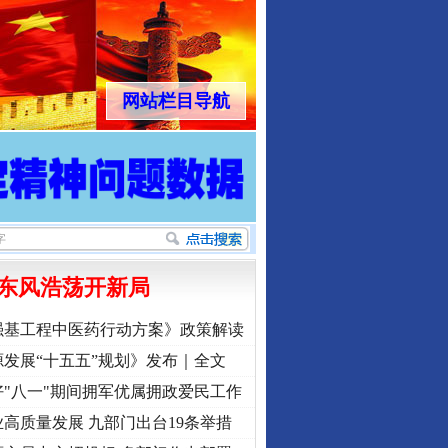
网站栏目导航
东风浩荡开新局
强基工程中医药行动方案》政策解读
发展“十五五”规划》发布｜全文
"八一"期间拥军优属拥政爱民工作
高质量发展 九部门出台19条举措