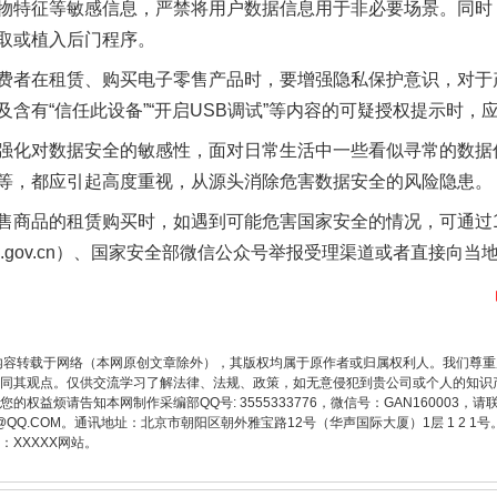
物特征等敏感信息，严禁将用户数据信息用于非必要场景。同时
实
一纸欠条伤亲情 巡回调解促和解..
取或植入后门程序。
者在租赁、购买电子零售产品时，要增强隐私保护意识，对于
含有“信任此设备”“开启USB调试”等内容的可疑授权提示时，
化对数据安全的敏感性，面对日常生活中一些看似寻常的数据
等，都应引起高度重视，从源头消除危害数据安全的风险隐患。
品的租赁购买时，如遇到可能危害国家安全的情况，可通过12
39.gov.cn）、国家安全部微信公众号举报受理渠道或者直接向
题”
法徽映军营 权益有保障
内容转载于网络（本网原创文章除外），其版权均属于原作者或归属权利人。我们尊
同其观点。仅供交流学习了解法律、法规、政策，如无意侵犯到贵公司或个人的知识
权益烦请告知本网制作采编部QQ号: 3555333776，微信号：GAN160003，请
3776@QQ.COM。通讯地址：北京市朝阳区朝外雅宝路12号（华声国际大厦）1层 1 
XXXXX网站。