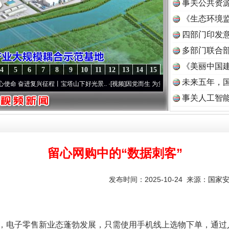
事关公共资
《生态环境监
读
四部门印发
多部门联合部
《美丽中国建
4
5
6
7
8
9
10
11
12
13
14
15
未来五年，
复兴征程丨宝塔山下好光景..
·[视频]
因党而生 为党而战——百年“纪”事⑧加强纪律..
·[视
事关人工智
留心网购中的“数据刺客”
发布时间：2025-10-24 来源：
国家
电子零售新业态蓬勃发展，只需使用手机线上选物下单，通过