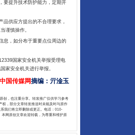
，要提升技术防护能力，定期开
行业协会接连发公告
产品供应方提出的不合理要求，
应当谨慎操作。
信息，如分布于重要点位周边的
339国家安全机关举报受理电
当地国家安全机关进行举报。
中国传媒网
摘编
：
亓淦玉
让核能赋能千行百业
重原创，也注重分享。转发推广仅供学习参考
产权，部分文章转发推送时未能及时与原作
联系我们将立即删除或更正。电话：010-
2 1号。本网原创文章欢迎转载，为尊重和维护原