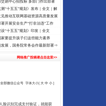
源交易中心招投标 多部门作出部署
测“十五五”规划》发布｜全文｜解
意见推动互联网基础资源高质量发展
署开展安全生产“打非治违”工作
设“十五五”规划》印发｜全文
国家要提升孩子们这些能力素养
频]
牢记初心使命 奋进复兴征程丨“转折之城”激荡..
·[视频]
牢记初心使命 奋进复兴征程丨
能发展，国务院常务会作最新部署⇒
网络推广投稿请点击这里>>
安全部微信公众号
字体大小[
大
中
小
]
人脸识别完成支付验证，就能获