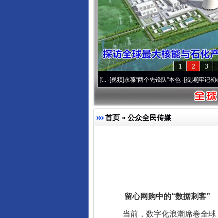
1
2
3
20周年 深刻改变雪域高原..
·[视频]
永葆“两个先锋队”本色
·[视频]
牢记初心使命 奋进
首页
»
公众全民传媒
留心网购中的“数据刺客”
当前，数字化浪潮席卷全球，