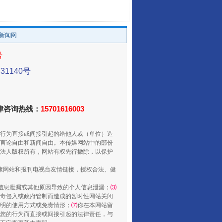
。
让传统村落焕发生机
/新闻网
号
1140号
法律咨询热线：
15701616003
行为直接或间接引起的给他人或（单位）造
走走走！国家喊你健身啦
言论自由和新闻自由。本传媒网站中的部份
法人版权所有，网站有权先行撤除，以保护
健康网站和报刊电视台友情链接，授权合法、健
信息泄漏或其他原因导致的个人信息泄漏；
⑶
毒侵入或政府管制而造成的暂时性网站关闭
明的使用方式或免责情形；
⑺
你在本网站留
您的行为而直接或间接引起的法律责任，与