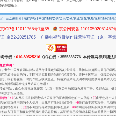
网 经工信部备案：京ICP备11011765号1至52，京公网安备：11011202001678号
场
事关残疾人未来5年
部/代理部敬上。
我们
|
公众采编部
|
法律声明
| 中国/法制/公共/全民/公众/农业/文化/视频/检察/法院/法治
京ICP备11011765号1至35
京公网安备 11010502051457
证: 京B2-20251785
广播电视节目制作经营许可证:（京）字第3
咨询专线：
010-89525216
QQ在线：3555333776 本传媒网律师团
和免责声明：
德，遵守中国互联网法律法规及行业规定和网络职业道德，承担法律范围内因你的网络
规模最大的光氢储一体化项目
新闻造成社会影响的，本网将追究其相关法律和经济责任。维护各国宪法，保障公民的
我们，我们将在第一时间作出反映或更正。特请来函来电说明本网站提供内容系本人或
治/法制/新闻网等传媒网站衷心致谢！
新闻网等传媒网站，由众全影视文化传媒（北京）有限公司独家协办发布广告。欢迎合法、
并可添加相应链接。
律责任：⑴
本网根据法律规定或相关政府的要求提供您的个人信息；
⑵
由于您将个人
列明的情况使用您的个人信息，由此所产生的纠纷责任；
⑷
任何由于黑客攻击、电脑病
者的网站在内）；
⑸
因不可抗拒导致的任何事态后果；
⑹
本网在各服务条款及声明中列
有条款方可留言和反映投诉报料等讯息投稿，其证明你已经阅读本网条款并承担一切因