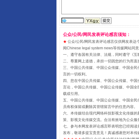
公众/公民/网民发表评论感言须知：
★
公众/公民/网民发表评论感言仅供网友表达个人看法
闻Chinese legal system new
一、遵守各国有关法律、法规，同时遵守《
互
受贿1.44亿！段成刚被判无期
二、尊重网上道德，承担一切因您的行为而直
三、中国公共传媒、中国公众传媒、中国全民传媒China 
言的一切权利。
四、您在中国公共传媒、中国公众传媒、中国全民传媒Chin
言论，中国公共传媒、中国公众传媒、中国全民传媒China
载或引用。
五、中国公共传媒、中国公众传媒、中国全民传媒China 
员有权保留或删除其管辖留言中的任意内容。
六、本传媒结合现代网络科技影视文化传媒的新
策、影视文化传媒交流。合法有效地为公众服
七、参与本网发表评论感言即表明您已经阅读并
发布，敬请多提宝贵意见！真诚感谢您对本传