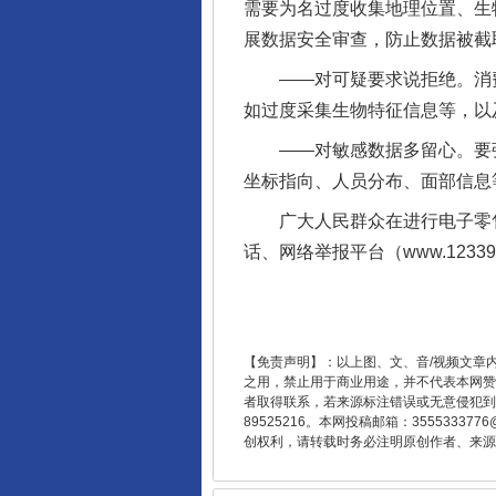
需要为名过度收集地理位置、生
完善运行机制助力责任有效落
展数据安全审查，防止数据被截
——对可疑要求说拒绝。消费
如过度采集生物特征信息等，以及
——对敏感数据多留心。要强
坐标指向、人员分布、面部信息
广大人民群众在进行电子零售商
话、网络举报平台（www.123
东山县通报“牛蛙产品抗生素超标问
【免责声明】：以上图、文、音/视频文章
之用，禁止用于商业用途，并不代表本网赞
者取得联系，若来源标注错误或无意侵犯到您的
89525216。本网投稿邮箱：355533
创权利，请转载时务必注明原创作者、来源：