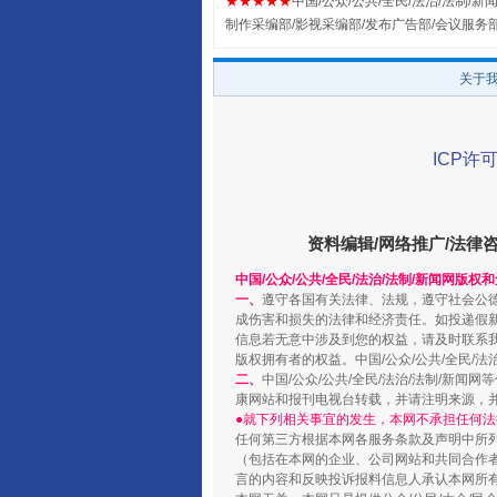
★★★★★
中国/公众/公共/全民/法治/法制/新闻
全民健身五年计划来了！等你上
制作采编部/影视采编部/发布广告部/会议服务
关于
ICP许可
资料编辑/网络推广/法律
中国/公众/公共/全民/法治/法制/新闻网版权
一、
遵守各国有关法律、法规，遵守社会公
阿坝州三大球赛在茂县开幕
成伤害和损失的法律和经济责任。如投递假
信息若无意中涉及到您的权益，请及时联系
版权拥有者的权益。中国/公众/公共/全民/法
二、
中国/公众/公共/全民/法治/法制/
康网站和报刊电视台转载，并请注明来源，
●就下列相关事宜的发生，本网不承担任何法
任何第三方根据本网各服务条款及声明中所
（包括在本网的企业、公司网站和共同合作
言的内容和反映投诉报料信息人承认本网所