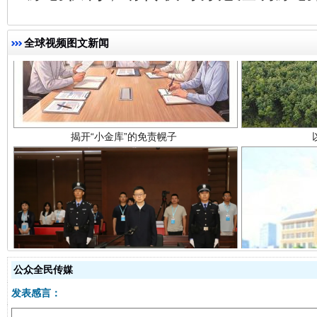
揭开“小金库”的免责幌子
全球视频图文新闻
受贿1.44亿！段成刚被判无期
从幼儿
公众全民传媒
发表感言：