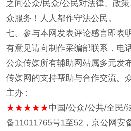
之间公众/民众/公民对法律、政
众服务！人人都作守法公民。
七、参与本网发表评论感言即表明
完善运行机制助力责任有效落实
一纸欠条
有意见请向制作采编部联系，电话：0
公众传媒所有辅助网站属多元发
传媒网的支持帮助与合作交流。
主办 :
★★★★★
中国/公众/公共/全民/
东山县通报“牛蛙产品抗生素超标问题”
法
备11011765号1至52，京公网安备：