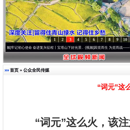
1
2
3
4
5
6
7
8
9
10
初心使命 奋进复兴征程丨宝塔山下好光景..
·[视频]
因党而生 为党而战——百年“纪”事⑧
首页
»
公众全民传媒
“词元”这
“词元”这么火，该注