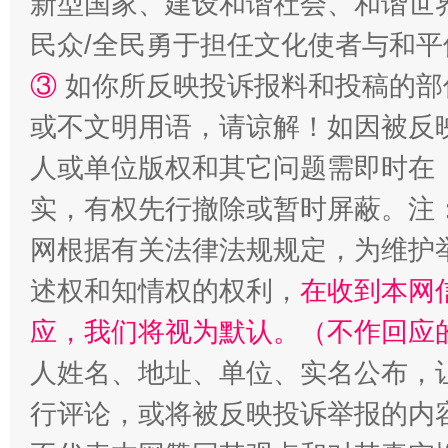
新型国家、建设和谐社会、和谐世界
扯下公款旅游的“隐身衣”
如何以同
民众/全民勇于担任文化使者与和
③
如你所反映投诉报料和投稿的部
或不文明用语，请谅解！如因被反
人或单位版权和其它问题需即时在
实，有权先行撤除或暂时屏蔽。注
网根据有关法律法规规定，为维护
“蜀中异人”王建安的艺术幻境
述权和知情权的权利，
在收到本网
应，我们将视为默认。（不作回应
人姓名、地址、单位、实名公布，让
行评论，或将被反映投诉举报的内