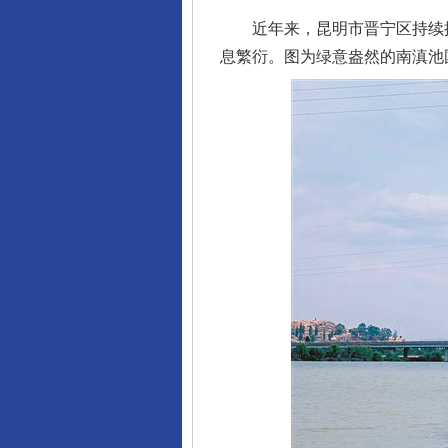
近年来，昆明市晋宁区持续推
息繁衍。图为绿意盎然的南滇池