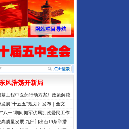
网站栏目导航
东风浩荡开新局
强基工程中医药行动方案》政策解读
发展“十五五”规划》发布｜全文
"八一"期间拥军优属拥政爱民工作
高质量发展 九部门出台19条举措