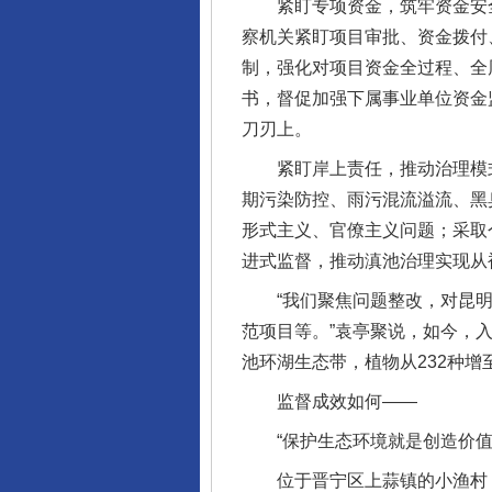
紧盯专项资金，筑牢资金安全
察机关紧盯项目审批、资金拨付
制，强化对项目资金全过程、全
书，督促加强下属事业单位资金
刀刃上。
紧盯岸上责任，推动治理模式
期污染防控、雨污混流溢流、黑臭
形式主义、官僚主义问题；采取
进式监督，推动滇池治理实现从
“我们聚焦问题整改，对昆明市
范项目等。”袁亭聚说，如今，
池环湖生态带，植物从232种增
监督成效如何——
“保护生态环境就是创造价值
位于晋宁区上蒜镇的小渔村，