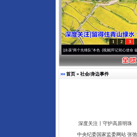
1
2
3
 深刻改变雪域高原..
·[视频]
永葆“两个先锋队”本色
·[视频]
牢记初心使命 奋进复兴征程
首页
»
社会/身边事件
深度关注丨守护高原明珠
中央纪委国家监委网站 张弛