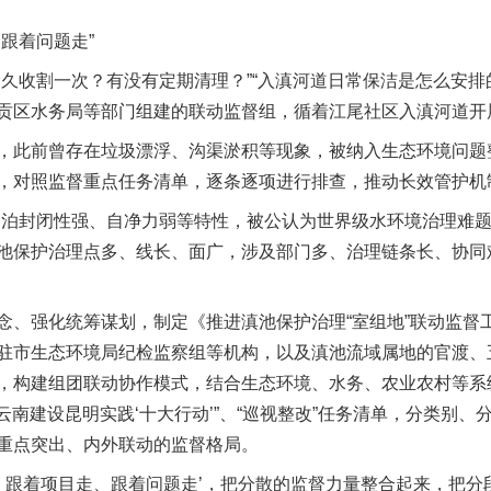
跟着问题走”
收割一次？有没有定期清理？”“入滇河道日常保洁是怎么安排
贡区水务局等部门组建的联动监督组，循着江尾社区入滇河道开
此前曾存在垃圾漂浮、沟渠淤积等现象，被纳入生态环境问题
，对照监督重点任务清单，逐条逐项进行排查，推动长效管护机
封闭性强、自净力弱等特性，被公认为世界级水环境治理难题
池保护治理点多、线长、面广，涉及部门多、治理链条长、协同
强化统筹谋划，制定《推进滇池保护治理“室组地”联动监督
驻市生态环境局纪检监察组等机构，以及滇池流域属地的官渡、
，构建组团联动协作模式，结合生态环境、水务、农业农村等系
廉云南建设昆明实践‘十大行动’”、“巡视整改”任务清单，分类别
重点突出、内外联动的监督格局。
跟着项目走、跟着问题走’，把分散的监督力量整合起来，把分