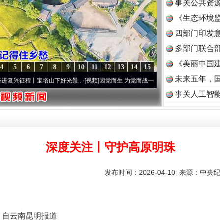
事关公共资
《生态环境监
读
四部门印发
多部门联合部
《美丽中国建
4
5
6
7
8
9
10
11
12
13
14
15
未来五年，
丨宝塔山下好光景..
·[视频]
因党而生 为党而战——百年“纪”事⑧加强纪律..
·[视频]
牢记
事关人工智
深度关注丨守护高原明珠
发布时间：2026-04-10 来源：
中央
 自云南昆明报道