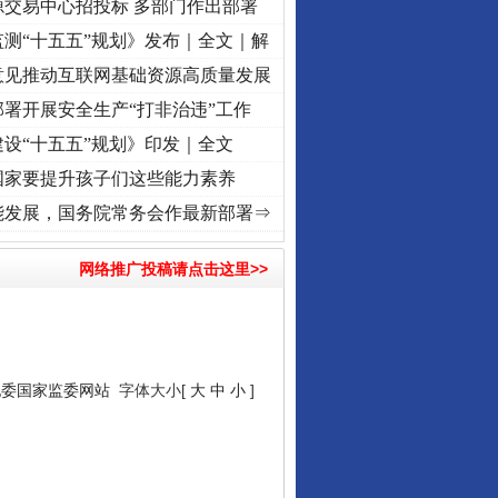
源交易中心招投标 多部门作出部署
测“十五五”规划》发布｜全文｜解
意见推动互联网基础资源高质量发展
署开展安全生产“打非治违”工作
设“十五五”规划》印发｜全文
国家要提升孩子们这些能力素养
初心使命 奋进复兴征程丨“转折之城”激荡..
·[视频]
牢记初心使命 奋进复兴征程丨红船起航
能发展，国务院常务会作最新部署⇒
网络推广投稿请点击这里>>
纪委国家监委网站
字体大小[
大
中
小
]