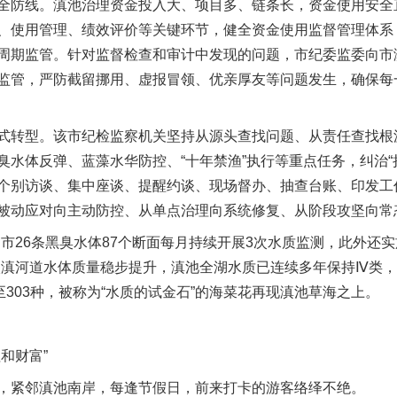
防线。滇池治理资金投入大、项目多、链条长，资金使用安全
、使用管理、绩效评价等关键环节，健全资金使用监督管理体系，
周期监管。针对监督检查和审计中发现的问题，市纪委监委向市
监管，严防截留挪用、虚报冒领、优亲厚友等问题发生，确保每
转型。该市纪检监察机关坚持从源头查找问题、从责任查找根
水体反弹、蓝藻水华防控、“十年禁渔”执行等重点任务，纠治“挂名
个别访谈、集中座谈、提醒约谈、现场督办、抽查台账、印发工
被动应对向主动防控、从单点治理向系统修复、从阶段攻坚向常
26条黑臭水体87个断面每月持续开展3次水质监测，此外还
入滇河道水体质量稳步提升，滇池全湖水质已连续多年保持Ⅳ类，并
至303种，被称为“水质的试金石”的海菜花再现滇池草海之上。
和财富”
紧邻滇池南岸，每逢节假日，前来打卡的游客络绎不绝。