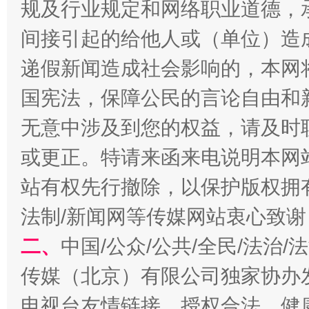
规及行业规定和网络职业道德，
间接引起的给他人或（单位）造
千年窑火 生生不息
一
递假新闻造成社会影响的，本网
国宪法，保障公民的言论自由和
无意中涉及到您的权益，请及时
或更正。特请来函来电说明本网
站有权先行撤除，以保护版权拥有者
法制/新闻网等传媒网站衷心致谢
揭开“小金库”的免责幌子
二、
中国/公众/公共/全民/法治
传媒（北京）有限公司独家协办
电视台友情链接，授权合法、健