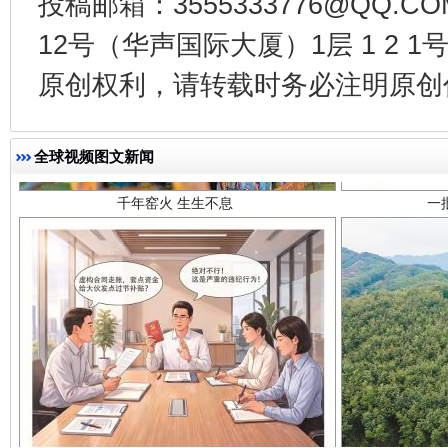
投稿邮箱：3555333776@QQ
12号（华声国际大厦）1层 1 2
原创权利，请转载时务必注明原创作
千年窑火 生生不息
一
全球视频图文新闻
揭开“小金库”的免责幌子