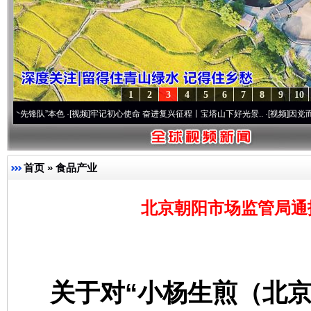
1
2
3
4
5
6
7
8
9
10
队”本色
·[视频]
牢记初心使命 奋进复兴征程丨宝塔山下好光景..
·[视频]
因党而生 为党而
首页
»
食品产业
北京朝阳市场监管局通
关于对“小杨生煎（北京