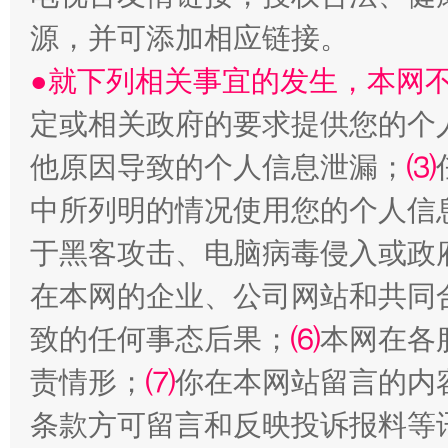
源，并可添加相应链接。
●就下列相关事宜的发生，本网
定或相关政府的要求提供您的个
受贿1.44亿！段成刚被判无期
从幼儿
他原因导致的个人信息泄漏；
⑶
中所列明的情况使用您的个人信
于黑客攻击、电脑病毒侵入或政
在本网的企业、公司网站和共同
致的任何事态后果；
⑹
本网在各
责情形；
⑺
你在本网站留言的内
全民健身五年计划来了！等你上场
条款方可留言和反映投诉报料等