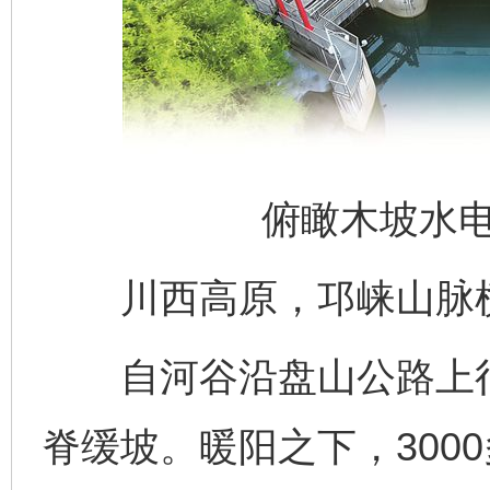
俯瞰木坡水
川西高原，邛崃山脉横
自河谷沿盘山公路上行，
脊缓坡。暖阳之下，300