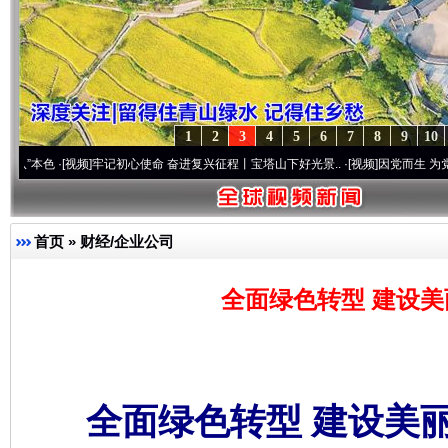
1
2
3
4
5
6
7
8
9
10
视频]
牢记初心使命 奋进复兴征程丨宝塔山下好光景..
·[视频]
因党而生 为党而战——百年“
首页
»
财经/企业公司
全面绿色转型 建设美
全面绿色转型 建设美丽