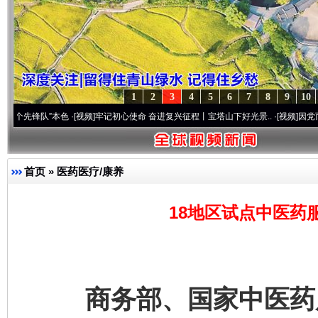
1
2
3
4
5
6
7
8
9
10
队”本色
·[视频]
牢记初心使命 奋进复兴征程丨宝塔山下好光景..
·[视频]
因党而生 为党而
首页
»
医药医疗/康养
18地区试点中医药
商务部、国家中医药局