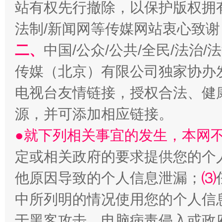
站有权先行撤除，以保护版权拥有者
法制/新闻网等传媒网站衷心致谢
揭开“小金库”的免责幌子
二、
中国/公众/公共/全民/法治
传媒（北京）有限公司独家协办
电视台友情链接，授权合法、健
源，并可添加相应链接。
●就下列相关事宜的发生，本网
定或相关政府的要求提供您的个
受贿1.44亿！段成刚被判无期
从幼儿
他原因导致的个人信息泄漏；
⑶
中所列明的情况使用您的个人信
于黑客攻击、电脑病毒侵入或政