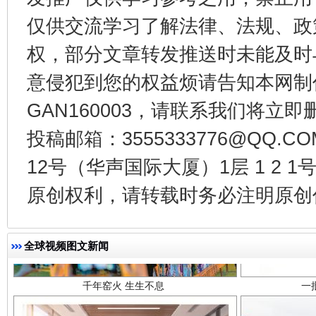
东山县通报“牛蛙产品抗生素超标问题”
法
仅供交流学习了解法律、法规、政
权，部分文章转发推送时未能及时
意侵犯到您的权益烦请告知本网制作采编
GAN160003，请联系我们将立即删
投稿邮箱：3555333776@QQ
12号（华声国际大厦）1层 1 2
原创权利，请转载时务必注明原创作
千年窑火 生生不息
一
全球视频图文新闻