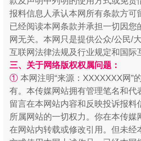
款及声明中列明的使用方式或免责
报料信息人承认本网所有条款方可
已经阅读本网条款并承担一切因您
网无关。本网只是提供公众/公民/
镜头丨大暑三秋近
山西：不
互联网法律法规及行业规定和国际
三、关于网络版权权属问题：
①
本网注明“来源：XXXXXXX网”
有。本传媒网站拥有管理笔名和代
留言在本网站内容和反映投诉报料
所属网站的一切权力。你在本传媒
在网站内转载或修改引用。但未经
如何以同查同治破解风腐交织难题
养老服务