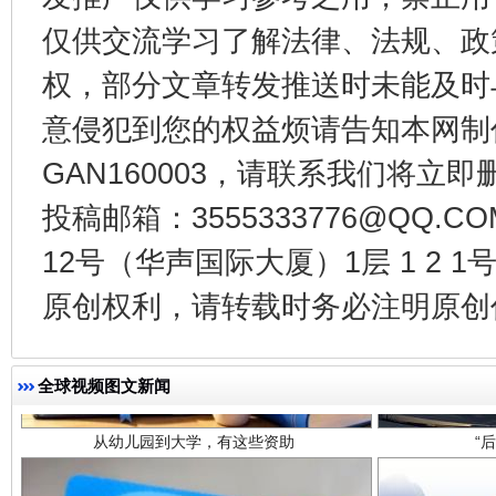
以产业富民促振兴
酒驾
仅供交流学习了解法律、法规、政
权，部分文章转发推送时未能及时
意侵犯到您的权益烦请告知本网制作采编
GAN160003，请联系我们将立即删
投稿邮箱：3555333776@QQ
12号（华声国际大厦）1层 1 2
原创权利，请转载时务必注明原创作
从幼儿园到大学，有这些资助
“
全球视频图文新闻