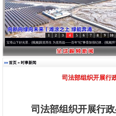
1
2
3
4
5
6
7
8
9
10
下好光景..
·[视频]
因党而生 为党而战——百年“纪”事⑧加强纪律..
·[视频]
牢记初心使命 
首页
»
时事新闻
司法部组织开展行
司法部组织开展行政处