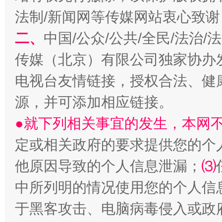
法制/新闻网等传媒网站衷心致谢
二、
中国/公众/公共/全民/法治
传媒（北京）有限公司独家协办
揭开“小金库”的免责幌子
电视台友情链接，授权合法、健
源，并可添加相应链接。
●就下列相关事宜的发生，本网
定或相关政府的要求提供您的个
他原因导致的个人信息泄漏；
⑶
中所列明的情况使用您的个人信
受贿1.44亿！段成刚被判无期
从幼儿
于黑客攻击、电脑病毒侵入或政