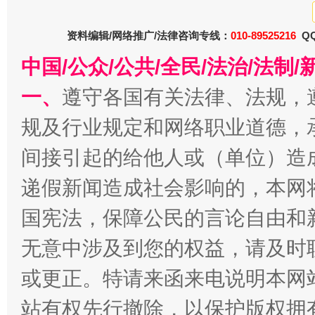
东山县通报“牛蛙产品抗生素超标问题”
法
资料编辑/网络推广/法律咨询专线：
010-89525216
QQ
中国/公众/公共/全民/法治/法
一、
遵守各国有关法律、法规，
规及行业规定和网络职业道德，
间接引起的给他人或（单位）造
递假新闻造成社会影响的，本网
国宪法，保障公民的言论自由和
千年窑火 生生不息
一
无意中涉及到您的权益，请及时
或更正。特请来函来电说明本网
站有权先行撤除，以保护版权拥有者