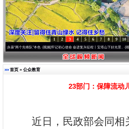
1
2
3
4
5
6
7
8
9
10
两个先锋队”本色
·[视频]
牢记初心使命 奋进复兴征程丨宝塔山下好光景..
·[视频]
因党而生
首页
»
公众教育
23部门：保障流动
近日，民政部会同相关