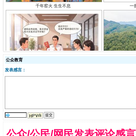
揭开“小金库”的免责幌子
公众教育
发表感言：
公众/公民/网民发表评论感
受贿1.44亿！段成刚被判无期
从幼儿