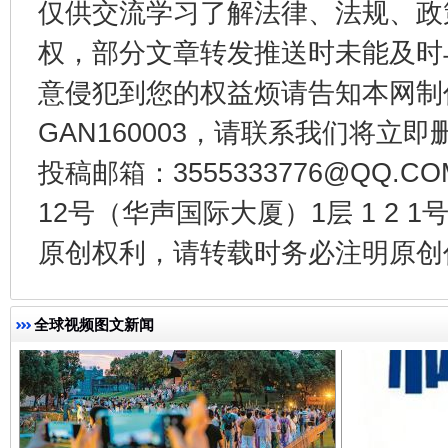
仅供交流学习了解法律、法规、政
权，部分文章转发推送时未能及时
东山县通报“牛蛙产品抗生素超标问题”
法
意侵犯到您的权益烦请告知本网制作采编
GAN160003，请联系我们将立即删
投稿邮箱：3555333776@QQ
12号（华声国际大厦）1层 1 2
原创权利，请转载时务必注明原创作
全球视频图文新闻
千年窑火 生生不息
一