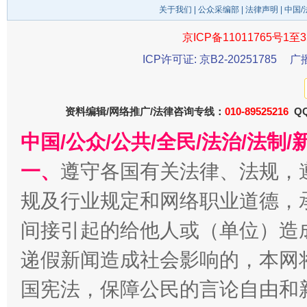
关于我们
|
公众采编部
|
法律声明
| 中国
京ICP备11011765号1至3
东山县通报“牛蛙产品抗生素超标问题”
法
ICP许可证: 京B2-20251785
广
资料编辑/网络推广/法律咨询专线：
010-89525216
QQ
中国/公众/公共/全民/法治/法
一、
遵守各国有关法律、法规，
规及行业规定和网络职业道德，
间接引起的给他人或（单位）造
千年窑火 生生不息
一
递假新闻造成社会影响的，本网
国宪法，保障公民的言论自由和