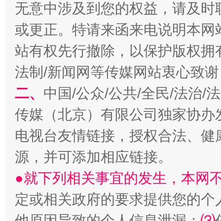
无意中涉及到您的权益，请及时
或更正。特请来函来电说明本网
站有权先行撤除，以保护版权拥有者
法制/新闻网等传媒网站衷心致谢
揭开“小金库”的免责幌子
二、
中国/公众/公共/全民/法治
传媒（北京）有限公司独家协办
电视台友情链接，授权合法、健
源，并可添加相应链接。
●就下列相关事宜的发生，本网
定或相关政府的要求提供您的个
受贿1.44亿！段成刚被判无期
从幼儿
他原因导致的个人信息泄漏；
⑶