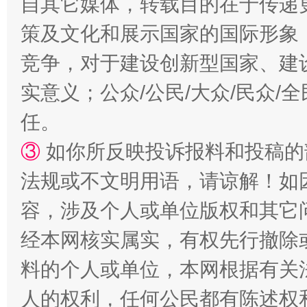
自其它媒体，转载目的在于传递
策及文化和展示国家的国际形象
竞争，对于建设创新型国家、建
实意义；公众/公民/大众/民众
扯下公款旅游的“隐身衣”
如何以同
任。
③
如你所反映投诉报料和投稿的
法规或不文明用语，请谅解！如
容，涉及个人或单位版权和其它
经本网核实属实，有权先行撤除
料的个人或单位，本网根据有关
“蜀中异人”王建安的艺术幻境
人的权利，任何公民都有陈述权