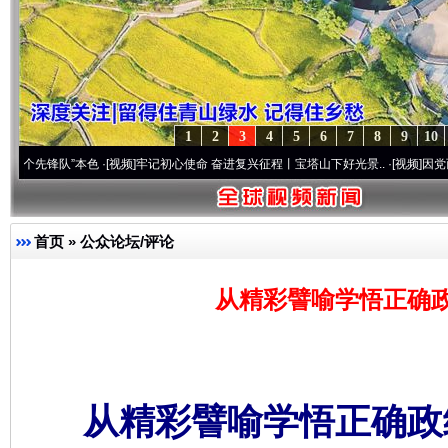
1
2
3
4
5
6
7
8
9
10
队”本色
·[视频]
牢记初心使命 奋进复兴征程丨宝塔山下好光景..
·[视频]
因党而生 为党而
首页
»
公众论坛/评论
从精彩譬喻学悟正确政
从精彩譬喻学悟正确政