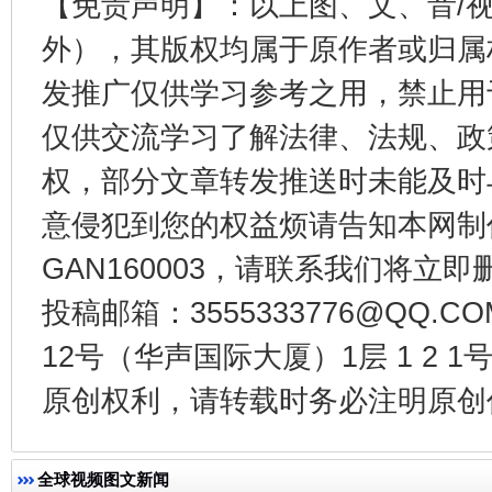
【免责声明】：以上图、文、音/
外），其版权均属于原作者或归属
发推广仅供学习参考之用，禁止用
东山县通报“牛蛙产品抗生素超标问题”
法
仅供交流学习了解法律、法规、政
权，部分文章转发推送时未能及时
意侵犯到您的权益烦请告知本网制作采编
GAN160003，请联系我们将立即删
投稿邮箱：3555333776@QQ
12号（华声国际大厦）1层 1 2
原创权利，请转载时务必注明原创作
千年窑火 生生不息
一
全球视频图文新闻