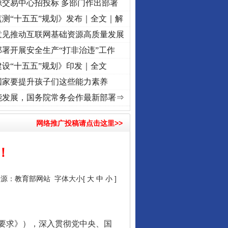
源交易中心招投标 多部门作出部署
测“十五五”规划》发布｜全文｜解
意见推动互联网基础资源高质量发展
署开展安全生产“打非治违”工作
设“十五五”规划》印发｜全文
国家要提升孩子们这些能力素养
兴征程丨红船起航处 潮起..
·[视频]
一首歌的时间，读懂乐至的“诗与远方”
·[视频]
从《
能发展，国务院常务会作最新部署⇒
网络推广投稿请点击这里>>
！
来源：
教育部网站
字体大小[
大
中
小
]
要求》），深入贯彻党中央、国