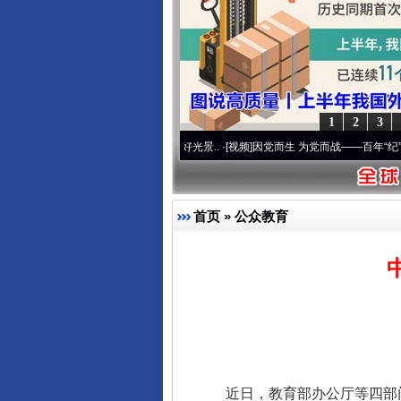
1
2
3
命 奋进复兴征程丨宝塔山下好光景..
·[视频]
因党而生 为党而战——百年“纪”事⑧加强纪
首页
»
公众教育
近日，教育部办公厅等四部门