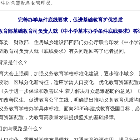
生宿舍需配备女管理员。
完善办学条件底线要求，促进基础教育扩优提质
教育部基础教育司负责人就《中小学基本办学条件底线要求》答
委、财政部、住房城乡建设部四部门办公厅联合印发《中小学
础教育司负责人就《底线要求》有关问题回答了记者提问。
背景是什么？
大会上强调，加强义务教育学校标准化建设，逐步缩小城乡、
变动、区域分化新特征，适应学龄人口变化、优化教育资源配置
《关于进一步保障和改善民生 着力解决群众急难愁盼的意见》
实
一纸欠条伤亲情 巡回调解促和解..
扣改善民生、促进教育公平主线，明确提出推动义务教育优质均
义务教育学校办学具体标准。面向2035年建成教育强国目标，
育资源配置，为教育高质量发展提供坚实的基础保障。
目的与思路是什么？
口变化，需要对学校布局调整，打通教育资源使用，满足新形