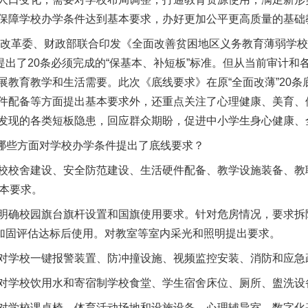
保障学校办学条件达到基本要求，办好更加公平更高质量的基础
改革委、财政部联合印发《全面改善贫困地区义务教育薄弱学校
，提出了20条必须完成的“保基本、补短板”标准。但从当前审计
题”
法徽映军营 权益有保障
展教育教学和生活需要。此次《底线要求》在原“全面改薄”20
件配备等方面提出基本要求外，还重点关注了心理健康、美育、
发现的各类短板隐患，回应群众期盼，促进中小学生身心健康、
哪些方面对学校办学条件提出了底线要求？
校舍建设、安全防范建设、生活硬件配备、教学设施装备、教
基本要求。
确校园旗台旗杆设置和国旗使用要求。针对危房情况，要求拆
加固评估达标后使用。对教室等室内采光和照明提出要求。
学校一键报警装置、防冲撞设施、视频监控安装、消防和应急
一批国家标准开始实施
学校饮用水和寄宿制学校食堂、学生宿舍床位、厕所、盥洗设
学校课桌椅、体育活动场地和设施设备、心理辅导室、数字化