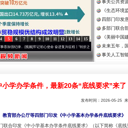
事关公共资
《生态环境监
读
四部门印发
多部门联合部
《美丽中国建
4
5
6
7
8
9
10
11
12
13
14
15
未来五年，
律..
·[视频]
牢记初心使命 奋进复兴征程丨“转折之城”激荡..
·[视频]
牢记初心使命 奋进复
事关人工智
中小学办学条件，最新20条“底线要求”来了
发布时间：2026-05-25 
教育部办公厅等四部门印发《中小学基本办学条件底线要求》
联合印发《中小学基本办学条件底线要求》（以下简称《底线