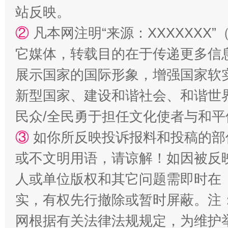
站反映。
②
凡本网注明“来源：XXXXXX
它媒体，转载目的在于传递更多信
国家大学科技园优化重塑工作
展示国家的国际形象，增强国家软
新型国家、建设和谐社会、和谐世界
民众/全民勇于担任文化使者与和
③
如你所反映投诉报料和投稿的部
或不文明用语，请谅解！如因被反
人或单位版权和其它问题需即时在
实，有权先行撤除或暂时屏蔽。注
扯下公款旅游的“隐身衣”
如何以同
网根据有关法律法规规定，为维护