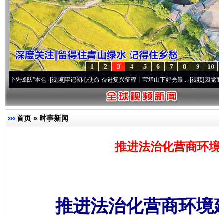
1
2
3
4
5
6
7
8
9
10
锋队”本色
·[视频]
牢记初心使命 奋进复兴征程丨宝塔山下好光景..
·[视频]
因党而生 为党而
首页
»
时事新闻
推进法治化营商环境
推进法治化营商环境建