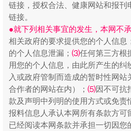
链接，授权合法、健康网站和报刊
链接。
●就下列相关事宜的发生，本网不
相关政府的要求提供您的个人信息
的个人信息泄漏；
⑶
任何第三方根
用您的个人信息，由此所产生的纠
受贿1.44亿！段成刚被判无期
从幼儿
入或政府管制而造成的暂时性网站
合作者的网站在内）；
⑸
因不可抗
款及声明中列明的使用方式或免责
报料信息人承认本网所有条款方可
已经阅读本网条款并承担一切因您