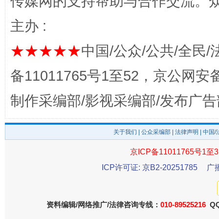
传媒网的支持帮助与合作交流。
主办 :
完善运行机制助力责任有效落实
一纸欠条
★★★★★
中国/公众/公共/全民/
备11011765号1至52，京公网安备：
制作采编部/影视采编部/发布广告
关于我们
|
公众采编部
|
法律声明
| 中国
京ICP备11011765号1至3
东山县通报“牛蛙产品抗生素超标问题”
法
ICP许可证: 京B2-20251785
广
资料编辑/网络推广/法律咨询专线：
010-89525216
QQ