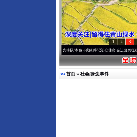
1
2
3
雪域高原..
·[视频]
永葆“两个先锋队”本色
·[视频]
牢记初心使命 奋进复兴征程丨宝塔山下
首页
»
社会/身边事件