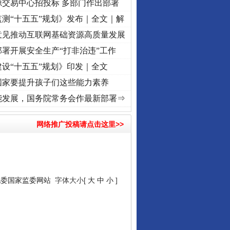
源交易中心招投标 多部门作出部署
测“十五五”规划》发布｜全文｜解
意见推动互联网基础资源高质量发展
署开展安全生产“打非治违”工作
设“十五五”规划》印发｜全文
国家要提升孩子们这些能力素养
进复兴征程丨“转折之城”激荡..
·[视频]
牢记初心使命 奋进复兴征程丨红船起航处 潮起.
能发展，国务院常务会作最新部署⇒
网络推广投稿请点击这里>>
纪委国家监委网站
字体大小[
大
中
小
]