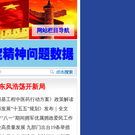
网站栏目导航
东风浩荡开新局
强基工程中医药行动方案》政策解读
发展“十五五”规划》发布｜全文
"八一"期间拥军优属拥政爱民工作
高质量发展 九部门出台19条举措