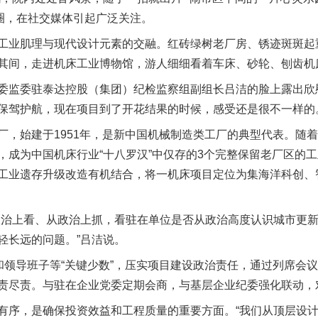
热出圈，在社交媒体引起广泛关注。
业肌理与现代设计元素的交融。红砖绿树老厂房、锈迹斑斑起
其间，走进机床工业博物馆，游人细细看着车床、砂轮、刨齿机
监委驻泰达控股（集团）纪检监察组副组长吕洁的脸上露出欣慰
保驾护航，现在项目到了开花结果的时候，感受还是很不一样的
始建于1951年，是新中国机械制造类工厂的典型代表。随着
，成为中国机床行业“十八罗汉”中仅存的3个完整保留老厂区的
工业遗存升级改造有机结合，将一机床项目定位为集海洋科创、
治上看、从政治上抓，看驻在单位是否从政治高度认识城市更新
轻长远的问题。”吕洁说。
领导班子等“关键少数”，压实项目建设政治责任，通过列席会
责尽责。与驻在企业党委定期会商，与基层企业纪委强化联动，
序，是确保投资效益和工程质量的重要方面。“我们从顶层设计