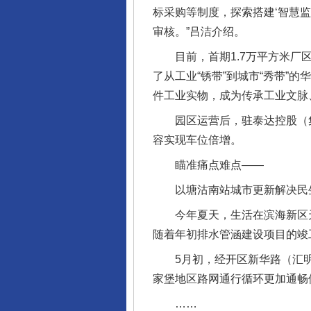
标采购等制度，探索搭建‘智慧
审核。”吕洁介绍。
目前，首期1.7万平方米厂区
了从工业“锈带”到城市“秀带”
件工业实物，成为传承工业文脉
园区运营后，驻泰达控股（集
容实现车位倍增。
瞄准痛点难点——
以塘沽南站城市更新解决民
今年夏天，生活在滨海新区天
随着年初排水管涵建设项目的竣
5月初，经开区新华路（汇明
家堡地区路网通行循环更加通畅
……