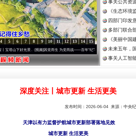
事关公共资
《生态环境监
读
四部门印发
多部门联合部
《美丽中国建
4
5
6
7
8
9
10
11
12
13
14
15
未来五年，
好光景..
·[视频]
因党而生 为党而战——百年“纪”事⑧加强纪律..
·[视频]
牢记初心使命 奋
事关人工智
深度关注丨城市更新 生活更美
发布时间：2026-06-04 来源：
中央
天津以有力监督护航城市更新部署落地见效
城市更新 生活更美