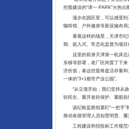
控股建设的“津一·PARK”火
漫步在园区里，可以感受到工
咖啡馆、户外健身等新设施布局
看着这样的场景，天津市纪委
期、嵌入式、常态化监督为项目
这里的前身天津第一机床总厂，
东移等部署，老厂区闲置了下来
济价值，泰达控股将盘活存量和
一体的“3+1都市产业公园”。
“从立项开始，我们坚持从政
轻民生、重开发轻保护、重眼前
该纪检监察组紧盯“一把手”和
推动各级管理人员知责明责、履
工程建设和招投标工作规范有