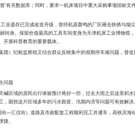
监督’有关数据库；同时，要求一机床项目中重大采购事项招标文
工业遗存已完成改造升级，曾经机器轰鸣的厂区褪去铁锈与烟
的华丽转身。保留价值最高的工具车间变身为天津机床工业博物馆，
、开展科普教育的重要载体。
团）纪检监察组又结合群众反映集中的假期停车难问题，督促
生问题
碱区域的居民出行体验预计将好一些，过去大雨之后这里积水
工，困扰这片区域多年的污水跑冒、汛期内涝等问题可有效解决
街—汇仪街）道路及市政配套工程顺利完工并通车，高铁滨海站
便捷。