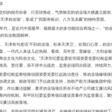
故
织的闹市街巷，行至转角处，气势恢宏的劝业场大楼矗立眼前
天津劝业场”，形成了“四面有标识、八方见名匾”的独特景观。
代，是近代中国最早、规模最大的多功能综合商场之一。“劝业
明的实业救国精神。
天津有句老话‘不到劝业场，枉来天津卫’。在我们心里，劝业
载，一代代人来这儿赶热闹、看戏、买年货、置嫁妆，‘大到金银
商业文化与民俗文化。”天津市纪委监委驻市国资委党委纪检监
准高、责任重，容不得半点疏忽，监督必须同步跟进、持续用力
委纪检监察组推动国资委党委扛起政治责任，将劝业场修缮保
协调文旅、财政等部门予以政策支持，协助产权方津融集团申报
督，作出廉洁提醒，要求劝业场项目所在不动产公司建立廉洁风
善内控机制。和平区纪委监委将项目建设质量作为监督重点，聚
目廉洁高效落地。
位、首批中国20世纪建筑遗产，在修缮过程中做好文物保护工