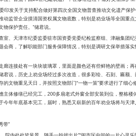
监委印发关于支持配合做好第四次全国文物普查推动文化遗产保
推动监管企业摸清国资权属文物底数，特别是劝业场等全国重点
文物保护责任。”储君说。
室、天津市纪委监委驻市国资委党委纪检监察组、津融集团纪
题会商，了解职能部门服务保障情况，特别是调研文保举措落实
廊连接处有一块块玻璃罩，里面是颜色还有些鲜艳的壁画；再
储君说，历史上劝业场经过多次改造，很多彩绘、石刻、匾额、
存的文物重见天日，并按照文物部门“一物一策”要求进行了细心
体修缮已经完工，200多扇老式外窗全部安装到位，整栋楼
于今年年底基本完工，届时，熟悉又崭新的百年劝业场将与天津
秀带”
院内处处皆风景，随手一拍就出片”“闹市区中间的一片心灵乐园