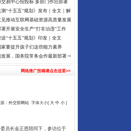
源交易中心招投标 多部门作出部署
测“十五五”规划》发布｜全文｜解
意见推动互联网基础资源高质量发展
署开展安全生产“打非治违”工作
设“十五五”规划》印发｜全文
国家要提升孩子们这些能力素养
程丨“转折之城”激荡..
·[视频]
牢记初心使命 奋进复兴征程丨红船起航处 潮起..
·[视频]
能发展，国务院常务会作最新部署⇒
网络推广投稿请点击这里>>
来源：
外交部网站
字体大小[
大
中
小
]
务委员长金正恩陪同下，参访位于