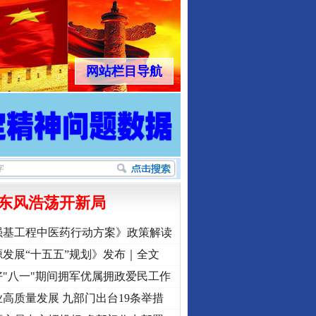
网站栏目导航
东风浩荡开新局
强基工程中医药行动方案》政策解读
发展“十五五”规划》发布｜全文
"八一"期间拥军优属拥政爱民工作
高质量发展 九部门出台19条举措