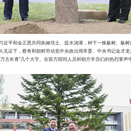
近平和金正恩共同执锹培土、提水浇灌，种下一株枞树。枞树
人见证下，蔡奇和朝鲜劳动党中央政治局常委、中央书记金才龙
实
一纸欠条伤亲情 巡回调解促和解..
谊万古长青”几个大字。在双方陪同人员和朝方学员们的热烈掌声