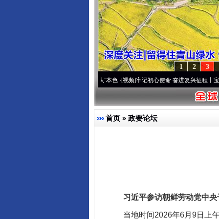
1
2
3
.
·[视频]
永葆“两个先锋队”本色
·[视频]
牢记初心使命 奋进复兴征程丨宝塔山下好光景..
首页
»
政要论坛
习近平参访朝鲜劳动党中央
当地时间2026年6月9日上