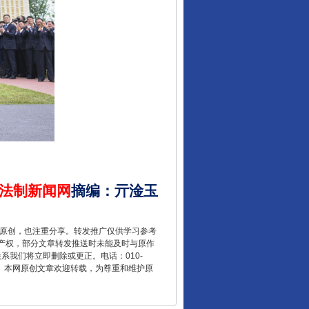
让核能赋能千行百业
法制新闻网
摘编
：
亓淦玉
从数据变化看反腐深化
重原创，也注重分享。转发推广仅供学习参考
产权，部分文章转发推送时未能及时与原作
联系我们将立即删除或更正。电话：010-
2 1号。本网原创文章欢迎转载，为尊重和维护原