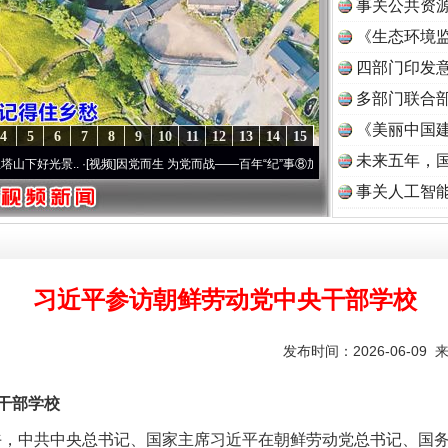
事关公共资
《生态环境监
读
四部门印发
多部门联合部
《美丽中国建
4
5
6
7
8
9
10
11
12
13
14
15
未来五年，
·[视频]
因党而生 为党而战——百年“纪”事⑧加强纪律..
·[视频]
牢记初心使命 奋进复兴征
事关人工智
习近平参访朝鲜劳动党中央干部学校
发布时间：2026-06-09 
干部学校
午，中共中央总书记、国家主席习近平在朝鲜劳动党总书记、国